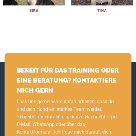
SIRA
TINA
BEREIT FÜR DAS TRAINING ODER
EINE BERATUNG? KONTAKTIERE
MICH GERN
Lass uns gemeinsam daran arbeiten, dass du
und dein Hund ein starkes Team werdet.
Schreibe mir einfach eine kurze Nachricht – per
E‑Mail, WhatsApp oder über das
Kontaktformular. Ich freue mich darauf, dich