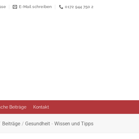
sse
E-Mail schreiben
0172 944 750 2
ische Beiträge
Kontakt
/
Beiträge
/
Gesundheit
-
Wissen und Tipps