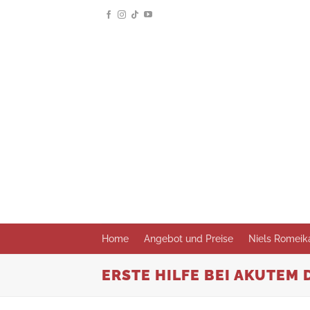
Zum
Inhalt
springen
Home
Angebot und Preise
Niels Romeik
ERSTE HILFE BEI AKUTEM