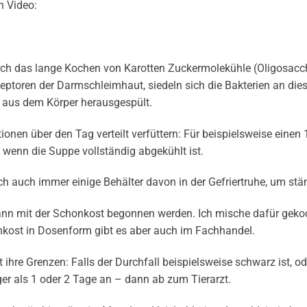
in Video:
rch das lange Kochen von Karotten Zuckermolekühle (Oligosacch
zeptoren der Darmschleimhaut, siedeln sich die Bakterien an die
 aus dem Körper herausgespült.
tionen über den Tag verteilt verfüttern: Für beispielsweise eine
, wenn die Suppe vollständig abgekühlt ist.
 auch immer einige Behälter davon in der Gefriertruhe, um stän
ann mit der Schonkost begonnen werden. Ich mische dafür gekoc
kost in Dosenform gibt es aber auch im Fachhandel.
hre Grenzen: Falls der Durchfall beispielsweise schwarz ist, ode
nger als 1 oder 2 Tage an – dann ab zum Tierarzt.