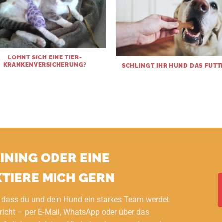
LOHNT SICH EINE TIER-
KRANKENVERSICHERUNG?
SCHLINGT IHR HUND DAS FUTT
AINING ODER EINE
TIERE MICH GERN
 dass du und dein Hund ein starkes Team werdet.
richt – per E‑Mail, WhatsApp oder über das