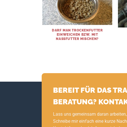
DARF MAN TROCKENFUTTER
EINWEICHEN BZW. MIT
NASSFUTTER MISCHEN?
BEREIT FÜR DAS TR
BERATUNG? KONTAK
Lass uns gemeinsam daran arbeiten,
Schreibe mir einfach eine kurze Nach