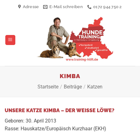
Zum
Adresse
E-Mail schreiben
0172 944 750 2
Inhalt
springen
KIMBA
Startseite
/
Beiträge
/
Katzen
UNSERE KATZE KIMBA – DER WEISSE LÖWE?
Geboren: 30. April 2013
Rasse: Hauskatze/Europäisch Kurzhaar (EKH)