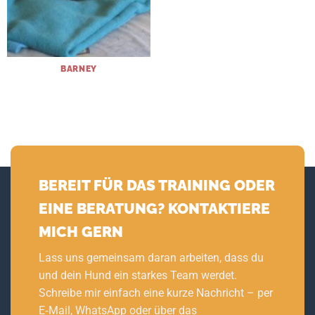
BARNEY
BEREIT FÜR DAS TRAINING ODER
EINE BERATUNG? KONTAKTIERE
MICH GERN
Lass uns gemeinsam daran arbeiten, dass du
und dein Hund ein starkes Team werdet.
Schreibe mir einfach eine kurze Nachricht – per
E‑Mail, WhatsApp oder über das